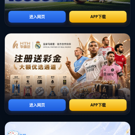
**曼聯杯賽競爭力的再一次展現**
進入聯賽杯決賽對曼聯而言已經是家常便飯，這次是他們第
10次挺進決賽。這一數據不僅彰顯了曼聯在英國足球界強大
的競爭力，也展示了俱樂部歷年來對於杯賽的重視和投入。
值得一提的是，**此前巔峰期的曼聯**曾經多次摘得聯賽杯
的桂冠，這一類型比賽成了檢驗曼聯陣容深度和球員情緒的
重要平台。儘管近幾年來聯賽和歐戰中，曼聯的表現時有起
伏，但在聯賽杯中的穩定發揮卻一直未曾動搖。
**歷史數據的深度解讀**