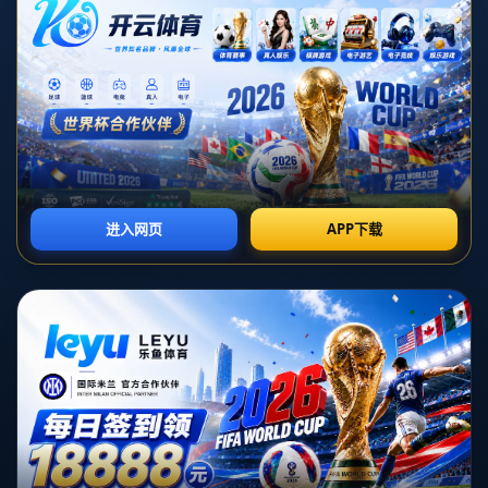
英格蘭聯賽杯又迎來了一場激動人心的比賽，*曼聯*成功以
2-0的比分擊敗*諾丁漢森林*，這也是曼聯歷史上第10次進
入決賽。這場比賽不僅展示了曼聯穩定的防守和靈活的進
攻，同時也向世人再次證明了他們在杯賽中的競爭力。接下
來，我們將深入探討這場比賽的亮點，以及曼聯在聯賽杯賽
中的表現。
**穩固防守與靈活進攻**
在這場比賽中，曼聯展現了他們一貫的防守實力。在整個比
賽過程中，曼聯的後防線保持高度集中，挫敗了諾丁漢森林
多次有威脅的攻勢。*門將的穩健發揮*也是關鍵因素之一，
成功保守住了零失球記錄。
進攻方面，曼聯的反擊策略成效顯著。隊伍中場的幾次精彩
直傳成功打破諾丁漢森林的防線，使得曼聯前鋒在進攻區域
如魚得水。在這場比賽中，多名球員的合作和突破為球隊打
開了勝利之門。這種進攻和防守的雙重制衡，無疑讓曼聯在
本場比賽中占得先機。