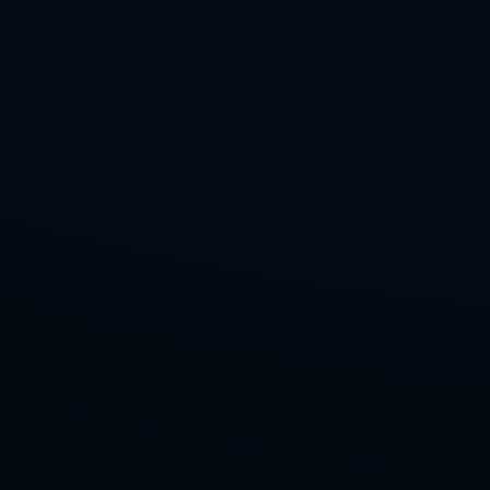
通过分析这场比赛，我们可以清晰地看到每一
赛中重整旗鼓，值得我们拭目以待。
上一篇：庫裏強調我們需要庫明加展現最優秀的自