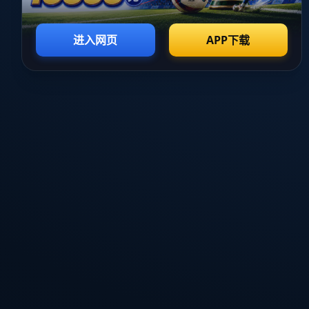
没有被击垮。他们加强了防守阵型，同时寻找