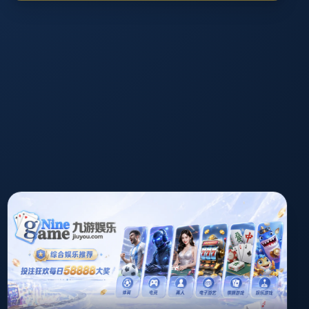
.
战，阿森纳依旧未能把握住机会，以2-2被
热门话题之一。**
赛一开始，富勒姆便表现出不俗的韧性，而阿
对球员心理素质的重大挑战。
森纳绝佳的反超机会，然而沉着应战的富勒姆并