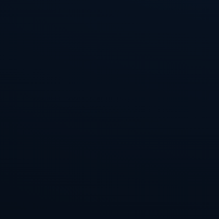
从某种角度来看，**这场比赛反映了阿森纳
于一支志在争冠的球队来说，这样的比赛无疑
值得注意的是，比赛中阿森纳的多名主力尽显
的竞技状态，是阿森纳及其他豪门面临的共同
**事实上，这场比赛为我们提供了一个经典
凭借良好的心理准备和应变能力，抵抗住了阿
本场比赛后，阿森纳错失了登顶的机会，但赛
激烈对决或许略显遗憾，但正是有了这样的跌