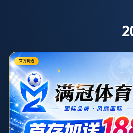
咨询热线 :027-5144133