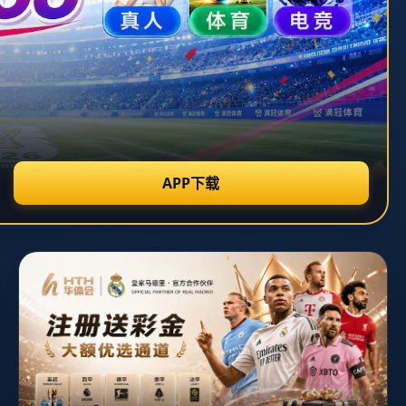
英超第3輪阿森納2-2富勒姆 慘遭十人富勒姆逼平 阿森納錯失榜首！
发表日期：2026-04-28T11:32:16+08:00
【返回】
榜首良机**
上演了一场扣人心弦的比赛。然而，尽管对手在长时间内以十人作
一结果对阿森纳的争冠之路提出了严峻的问题，也成为当轮比赛的
峰寄予厚望。然而，在面对富勒姆时，这种希望遭遇了挫折。比
上主导地位。这场比赛不仅仅是一次对战术执行力的考验，更是
钟，富勒姆因一次关键犯规被迫以十人应战。短期内，这看似给了阿