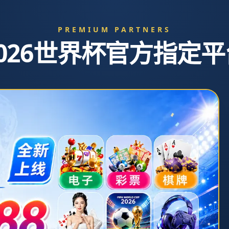
网站首页
公司
新闻资讯
NEWS INFORMATION