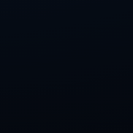
能否从这次挫折中吸取教训，并在接下来的比
球星樹立標桿，希望我未來能保持這個水