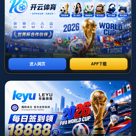
英超联赛第35轮迎来了一场备受瞩目的对决，阿森纳以**3-
1战胜西布朗**，不仅巩固了球队的阵容士气，还正式宣判
对手的降级命运。这场焦点之战中，佩佩的惊艳世界波和威
廉的首粒进球成为全场瞩目的亮点，也让人们看到了阿森纳
中场以及边路的潜力与激情。
---
### 前言：一场改变命运的比赛
在赛季接近尾声的阶段，每一场比赛都显得至关重要。对于
阿森纳而言，这不仅是稳固中游排名的一战，更是修复俱乐
部与球迷关系的重要节点。而对于西布朗来说，这场比赛是
他们为保级挣扎的最后机会。然而，阿森纳凭借高效进攻与
中场出色的调度，断送了西布朗的希望，也为球迷奉献了一
场精彩比赛。
---
### 比赛亮点一：佩佩再显锋芒，世界波震撼全场
尼古拉斯·佩佩，这位备受争议的前锋，在本场比赛中用一
次**技惊四座的世界波**让人重新看到了他8430万欧元身价