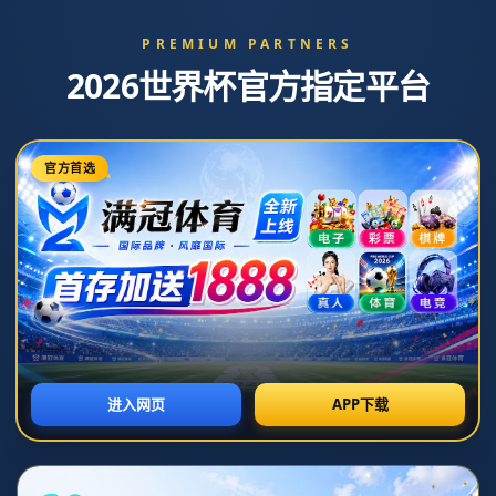
新闻资讯
NEWS INFORMATION
公司新闻
行业资讯
英超第35輪阿森納3-1西布朗 佩佩世界波威廉處子球.
发表日期：2026-04-28T11:32:16+08:00
【返回】
**阿森纳3-1力克西布朗：佩佩世界波惊艳全场，威廉斩获
处子球**