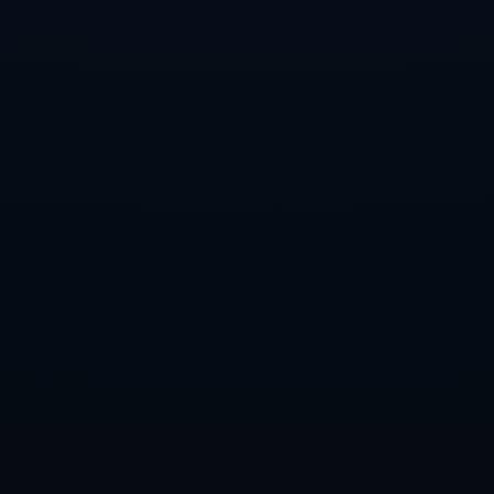
### 案例分析：进攻与效率的对比
从数据层面来看，本场比赛阿森纳的射门次数虽然比西布朗
多出2倍，但真正拉开双方差距的是**效率**。阿森纳9次射
正打入3球，进攻端的转换率达到了33%，而西布朗仅为
11%。这不仅反映出进攻球员之间的默契，也说明阿森纳在
控制比赛节奏和快速反击方面的成长。
而从长期的赛季表现来看，西布朗场均控球率仅为35.2%，
排名联赛倒数第二，远低于阿森纳的55%。这场比赛，只不
过是赛季整体实力的一次缩影。
---
### 总结