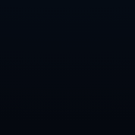
显差距。这种差距不仅体现在球员个人技能上，也体现在战
术执行、心态与团队协作上。皇马作为一支顶尖球队，不仅
拥有优异的阵容和技战术素养，更在比赛中保持了绝对的专
注和不懈的争胜意志，而这也是榜末球队如埃尔切所需不断
学习与积累的。
通过这场比赛的分析，可以看到皇家马德里通过细腻的战术
及球员们的出色表现，继续稳步向联赛冠军的目标迈进，而
埃尔切则需不断反思与调整以求自我突破。总体而言，这场
比赛不仅展示了皇马的优秀，更为分析与总结顶尖队伍与榜
末队伍的表现与差距提供了典型案例。
上一篇：17場0球0助攻！林加德不獲森林續約 再成自由人！.
下一篇：皮奧利談歐聯奪冠熱門：藥廠、利物浦、亞特蘭大，米
蘭需先晉級！.