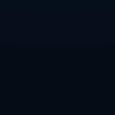
皇马的防线在这场比赛中同样表现出色，无论是中后卫的拦
截，还是全队的配合，都是这场胜利不可或缺的因素。埃尔
切的反击虽偶有闪光，但始终无法攻破皇马的坚固后防。
**埃尔切的困境**
作为榜末的埃尔切队，这场失利再次让他们感受到了西甲赛
场的竞争压力。球队的防线漏洞频频被对手抓住，这也成了
他们本赛季战绩不佳的主因之一。需要注意的是，尽管埃尔
切在球场上展现了一定的拼搏精神，但要在西甲这样的高强
度联赛中立足，还需在战术部署和整体技术提高上下更多功
夫。
**案例分析：顶尖球队与榜末队的对决**
通过这场比赛，我们可以看到*顶尖球队与榜末队*之间的明