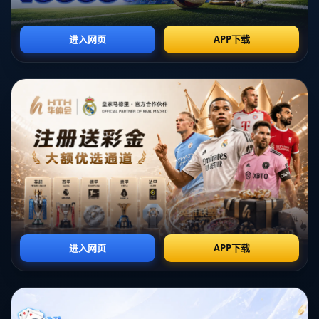
在这场比赛中，葡萄牙充分展现了自己的实力，几乎完全掌
控了比赛节奏。**坎塞洛的传射能力**以及他在场上的创造
性发挥，是葡萄牙得以取得巨大胜利的关键因素。开场不
久，坎塞洛就通过一次快速突破，为队友创造了绝佳的进攻
机会，帮助球队打开了胜利之门。随后，他又贡献了一次精
彩的传中，使葡萄牙迅速将比分扩大。
**C罗的里程碑时刻**
对于C罗而言，这场比赛无疑是他职业生涯中的又一光辉时
刻。**在比赛的后半段，C罗凭借个人实力接连攻入两球