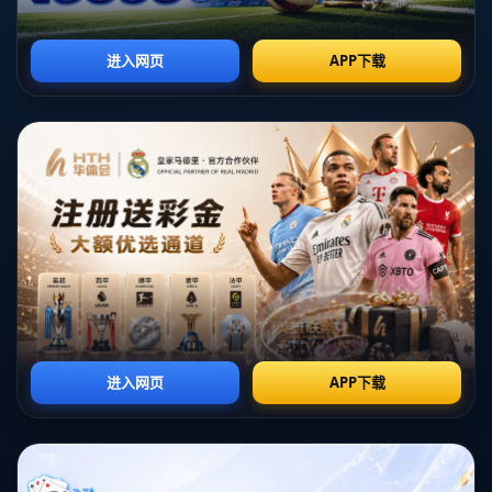
甫琴科**（舍瓦），作为乌克兰历史上最伟大的前锋之一，
他的精准射门和高速跑动一直是对手的噩梦。而**小貝克漢
姆**则在球场上传播他那精准如手术刀般的长传，影响了一
代球迷。**內斯塔**，意大利史上最为坚韧的后卫之一，总
能在关键时刻挺身而出，阻止对手的进攻。最后当然是**馬
爾蒂尼**，这位浑身散发领导气质的传奇球员，以无懈可击
的防守和对比赛的理解而闻名于世。
在这次友谊赛中，球迷们有幸一同见证**舍瓦**和**小貝**
之间的精彩配合。舍瓦的跑位与小貝的传球仿佛是为彼此量
身定做，这种默契是多年来同场竞技积累下来的。而**內斯
塔**总是能在关键时刻保护他们的进攻，确保皮球稳稳传到
马尔蒂尼的脚下。这个组合不仅仅是在展示他们个人的技
术，更多展示了团队合作的重要性。
让我们通过一个小例子进一步探讨：在2005年欧冠决赛中，
面对利物浦，这四位球员完美地展现了他们在正式比赛中的
默契。上半场的攻防转换和对比赛节奏的掌控，让他们牢牢
握住了比赛的主动权。虽然比赛结果令人唏嘘，但他们的表