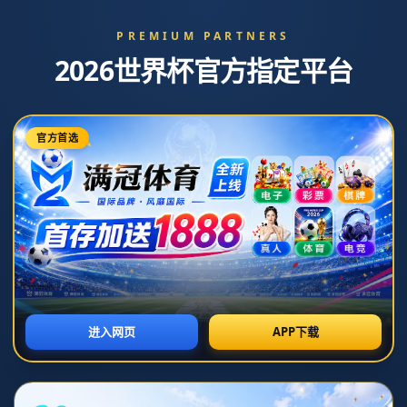
新闻资讯
NEWS INFORMATION
公司新闻
行业资讯
舍瓦小貝內斯塔踢野球，球落馬爾蒂尼門前！.
发表日期：2026-04-28T11:32:16+08:00
【返回】
**重温经典：舍瓦、小貝、內斯塔和馬爾蒂尼的传球艺术**
在绿茵场上，有这样一个瞬间让无数球迷为之心动：舍甫琴