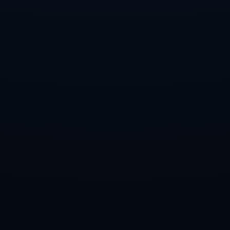
双方的价值认知与需求匹配同样至关重要。
在这个背景下，对于拉亚的未来，各界人士充满期待。他的
稳定表现继续为布伦特福德提供坚实保障，而曼联和热刺在
错失这位门将后，也必将在门将市场上寻觅其他的潜力之
星。无论最终结果如何，这一转会事件无疑为我们展示了转
会市场中*谈判策略与价值衡量*的重要性，同时也让球迷们
意识到任何一笔转会都绝非仅是金钱数字的简单转换。