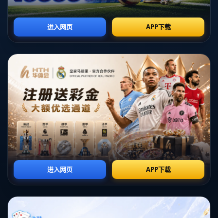
事實上，魯尼的戰術安排並非一無是處，只是需要時間去調
整和完善。在他的戰術規劃中，強調速度和進攻是球隊的核
心理念。然而，這次失利提醒著魯尼，**適當的防守佈局也
是不可或缺的**。在對手的多次反擊中，普利茅斯的回防速
度明顯不足，這成為他們失分的主要原因。
**其他新帥的成功案例**
相比之下，卡拉·頓斯教練去年剛接手巴恩斯利時，也曾面
臨壓力和質疑。但他用一個賽季的時間，成功將巴恩斯利帶
入升級區。相信魯尼也可以從其他新帥的案例中汲取經驗，
逐步調整自己的執教策略。