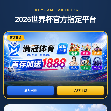
新闻资讯
NEWS INFORMATION
公司新闻
行业资讯
魯尼首戰失利 英冠首輪普利茅斯0比4不敵謝周三.
发表日期：2026-04-28T11:32:16+08:00
【返回】
**魯尼首戰失利：英冠揭幕戰普利茅斯0比4不敵謝周三**
英冠新賽季的揭幕戰引人注目，頂著光環的新任主帥韋恩·