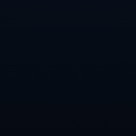
擊。然而，在過去的賽季中，我們已經看到許多球隊在賽季
初失利後成功逆襲的例子。普利茅斯的球迷仍然抱有希望，
希望魯尼能領導球隊走出低谷。球迷們的支持與信任，是魯
尼和他的球隊在未來比賽中重新振作的動力來源。
**結語**
魯尼的**普利茅斯執教首秀雖以失利告終**，但卻為他日後
的改進提供了寶貴的經驗。對於魯尼來說，這僅僅是一個開
始。接下來的賽季，他需要找出球隊的不足，並迅速加以改