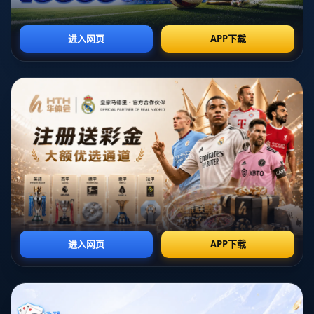
撲救，更展示了**絕妙的腳法和對門框的極精準把控**。球
迷將這一球稱作“弧線教科書”，由此可見這一進球的震撼程
度。
## **關於候選進球的選拔標準**
歐冠官方每周從所有比賽中精選進球並公佈“周最佳進球”候
選名單。選拔的過程中，除了考慮進球的難度與精美程度，
還會重視**關鍵時刻的價值與對比賽結果的影響**。此次維
尼修斯和德布勞內的入選，無疑也印證了他們進球的高效與
藝術性。
- **進球的技術層面**
無論是維尼修斯的單刀推射還是德布勞內的遠射，這些進球
都展現出了一流球員的技術實力。能夠在快速判斷、最大壓
力下做出準確的決策，對球員的體能、技巧及心理素質都是
一次巨大的挑戰。
- **比賽的重要性**
候選進球往往出現在影響重大比賽情勢的關鍵時刻。當球隊
需要突破僵局或者鞏固領先時，這些進球的價值更顯突出。