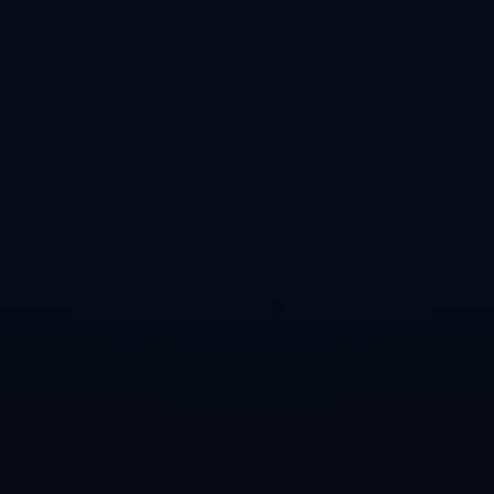
如果將本周的精彩進球與上賽季比較，不難發現入圍“周最
佳進球”的規律。一如2022/23賽季本澤馬的吊射得分，或是
哈蘭德在禁區內充滿力量的頭球破門，這些進球印證了球星
們在頂級賽場上的卓越實力。與此相比，維尼修斯的靈動突
破和德布勞內的遠射毫不遜色，各有千秋。
## **歐冠最佳進球背後的啟示**
進球不僅僅是比分的改變，它也代表了比賽美學的巔峰時
刻。維尼修斯和德布勞內的每一次觸球都向我們展現了足球
作為“世界第一運動”的真正魅力。而這些進球入圍的背後，
不僅是球星個人實力的體現，更是足球運動無上藝術價值的
讚美。
當然，進球的圍繞不僅是場內討論的焦點，也成為球迷熱議
的話題。**這些精彩瞬間提醒著我們，足球不僅是一場比
賽，更是藝術品在綠茵場上的真實呈現。**