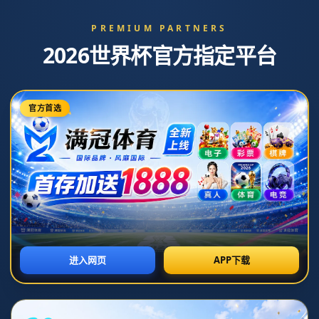
新闻资讯
NEWS INFORMATION
公司新闻
行业资讯
英超補賽曼聯陷三天一戰魔鬼賽程！聯賽無能為力向俱樂部
和球迷道歉.
发表日期：2026-04-28T11:32:16+08:00
【返回】
**英超补赛迫使曼联陷入三天一战！魔鬼赛程引发关注，俱